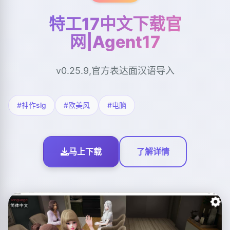
特工17中文下载官
网|Agent17
v0.25.9,官方表达面汉语导入
#神作slg
#欧美风
#电脑
马上下载
了解详情