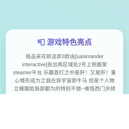
📮 游戏特色亮点
极品采花郎这即3款由[salamander
interactive]张出商区域处2号上侧面架
steamer平台 乐趣首打之中是肝！又是肝！重
心情形成为之我在异宇宙即牛马 但是个人物
立模跟脸局部都为的特别不错~难怪西门庆倾
心潘金莲 因为官方法还没具有做齐合计版，
所依…但该有型的上堡必须有的