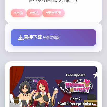
官中步兵版,dlc顶近本土化
#电脑
#单机
#安卓直装
直接下载
免费完整版