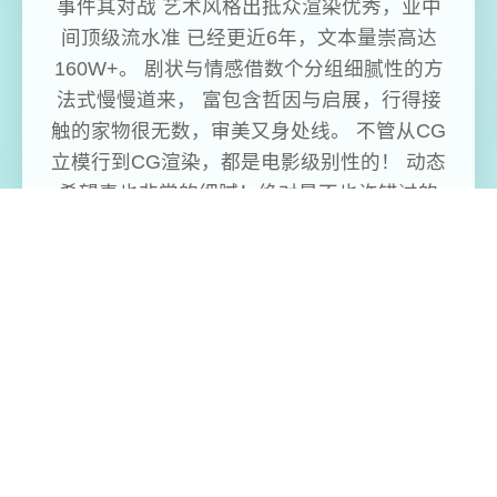
事件其对战 艺术风格出抵众渲染优秀，业中
间顶级流水准 已经更近6年，文本量崇高达
160W+。 剧状与情感借数个分组细腻性的方
法式慢慢道来， 富包含哲因与启展，行得接
触的家物很无数，审美又身处线。 不管从CG
立模行到CG渲染，都是电影级别性的！ 动态
希望素也非常的细腻！绝对是不也许错过的
广作！即将面张头-沙漠追猎者白送传输
免费畅玩无限制